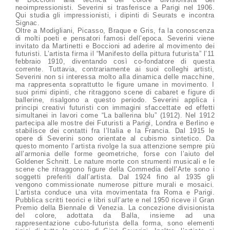
neoimpressionisti. Severini si trasferisce a Parigi nel 1906.
Qui studia gli impressionisti, i dipinti di Seurats e incontra
Signac.
Oltre a Modigliani, Picasso, Braque e Gris, fa la conoscenza
di molti poeti e pensatori famosi dell’epoca. Severini viene
invitato da Martinetti e Boccioni ad aderire al movimento dei
futuristi. L’artista firma il “Manifesto della pittura futurista” l’11
febbraio 1910, diventando così co-fondatore di questa
corrente. Tuttavia, contrariamente ai suoi colleghi artisti,
Severini non si interessa molto alla dinamica delle macchine,
ma rappresenta soprattutto le figure umane in movimento. I
suoi primi dipinti, che ritraggono scene di cabaret e figure di
ballerine, risalgono a questo periodo. Severini applica i
principi creativi futuristi con immagini sfaccettate ed effetti
simultanei in lavori come “La ballerina blu” (1912). Nel 1912
partecipa alle mostre dei Futuristi a Parigi, Londra e Berlino e
stabilisce dei contatti fra l’Italia e la Francia. Dal 1915 le
opere di Severini sono orientate al cubismo sintetico. Da
questo momento l’artista rivolge la sua attenzione sempre più
all’armonia delle forme geometriche, forse con l’aiuto del
Goldener Schnitt. Le nature morte con strumenti musicali e le
scene che ritraggono figure della Commedia dell’Arte sono i
soggetti preferiti dall’artista. Dal 1924 fino al 1935 gli
vengono commissionate numerose pitture murali e mosaici.
L’artista conduce una vita movimentata fra Roma e Parigi.
Pubblica scritti teorici e libri sull’arte e nel 1950 riceve il Gran
Premio della Biennale di Venezia. La concezione divisionista
del colore, adottata da Balla, insieme ad una
rappresentazione cubo-futurista della forma, sono elementi