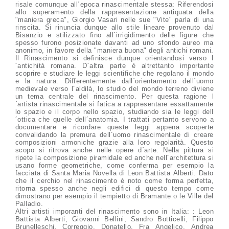
risale comunque all´epoca rinascimentale stessa: Riferendosi
allo superamento della rappresentazione antiquata della
"maniera greca", Giorgio Vasari nelle sue "Vite" parla di una
rinscita. Si rinuncia dunque allo stile lineare provenuto dal
Bisanzio e stilizzato fino all´irrigidimento delle figure che
spesso furono posizionate davanti ad uno sfondo aureo ma
anonimo, in favore della "maniera buona" degli antichi romani.
Il Rinascimento si definisce dunque orientandosi verso l
´antichità romana. D´altra parte è altrettanto importante
scoprire e studiare le leggi scientifiche che regolano il mondo
e la natura. Differentemente dall´orientamento dell´uomo
medievale verso l´aldilà, lo studio del mondo terreno diviene
un tema centrale del rinascimento. Per questa ragione l
´artista rinascimentale si fatica a rappresentare essattamente
lo spazio e il corpo nello spazio, studiando sia le leggi dell
´ottica che quelle dell´anatomia. I trattati pertanto servono a
documentare e ricordare queste leggi appena scoperte
convalidando la premura dell´uomo rinascimentale di creare
composizioni armoniche grazie alla loro regolarità. Questo
scopo si ritrova anche nelle opere d´arte: Nella pittura si
ripete la composizione piramidale ed anche nell´architettura si
usano forme geometriche, come conferma per esempio la
facciata di Santa Maria Novella di Leon Battista Alberti. Dato
che il cerchio nel rinascimento è noto come forma perfetta,
ritorna spesso anche negli edifici di questo tempo come
dimostrano per esempio il tempietto di Bramante o le Ville del
Palladio.
Altri artisti imporanti del rinascimento sono in Italia: : Leon
Battista Alberti, Giovanni Bellini, Sandro Botticelli, Filippo
Brunelleschi, Correggio, Donatello, Fra Angelico, Andrea