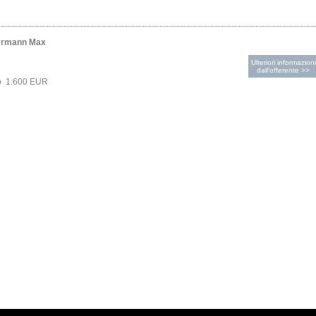
ermann Max
Ulteriori informazioni
dall'offerente >>
to 1.600 EUR