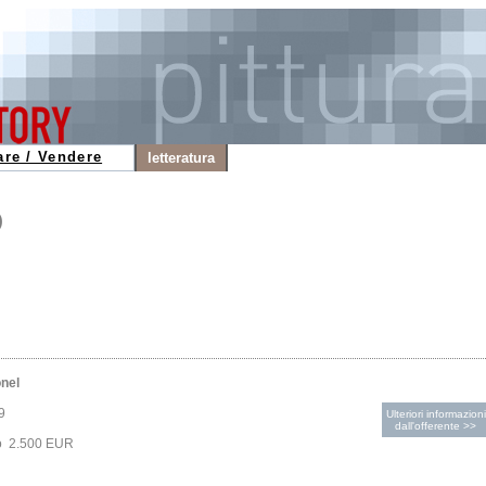
are / Vendere
letteratura
O
onel
9
Ulteriori informazioni
dall'offerente >>
to 2.500 EUR