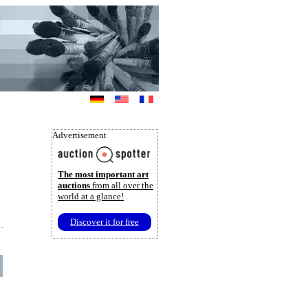
Advertisement
The most important art
auctions
from all over the
world at a glance!
Discover it for free