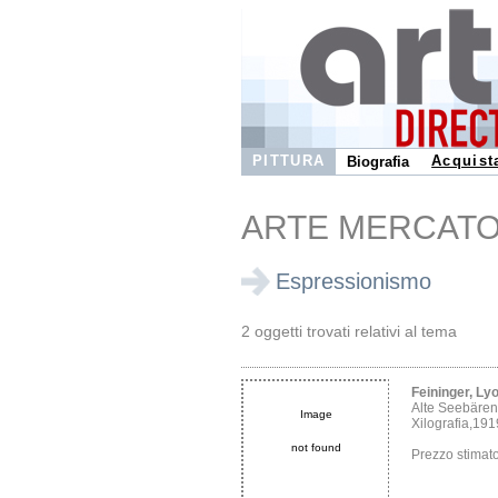
PITTURA
Acquist
Biografia
ARTE MERCAT
Espressionismo
2 oggetti trovati relativi al tema
Feininger, Ly
Alte Seebären
Image
Xilografia,191
not found
Prezzo stima