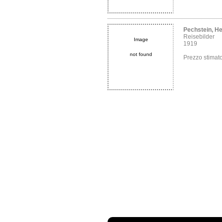
Pechstein, H
Reisebilder
Image
1919
not found
Prezzo stima