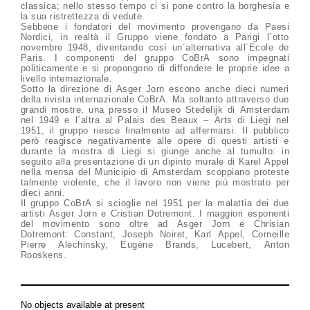
classica; nello stesso tempo ci si pone contro la borghesia e
la sua ristrettezza di vedute.
Sebbene i fondatori del movimento provengano da Paesi
Nordici, in realtà il Gruppo viene fondato a Parigi l´otto
novembre 1948, diventando così un´alternativa all´Ecole de
Paris. I componenti del gruppo CoBrA sono impegnati
politicamente e si propongono di diffondere le proprie idee a
livello internazionale.
Sotto la direzione di Asger Jorn escono anche dieci numeri
della rivista internazionale CoBrA. Ma soltanto attraverso due
grandi mostre, una presso il Museo Stedelijk di Amsterdam
nel 1949 e l´altra al Palais des Beaux – Arts di Liegi nel
1951, il gruppo riesce finalmente ad affermarsi. Il pubblico
però reagisce negativamente alle opere di questi artisti e
durante la mostra di Liegi si giunge anche al tumulto: in
seguito alla presentazione di un dipinto murale di Karel Appel
nella mensa del Municipio di Amsterdam scoppiano proteste
talmente violente, che il lavoro non viene più mostrato per
dieci anni.
Il gruppo CoBrA si scioglie nel 1951 per la malattia dei due
artisti Asger Jorn e Cristian Dotremont. I maggiori esponenti
del movimento sono oltre ad Asger Jorn e Chrisian
Dotremont: Constant, Joseph Noiret, Karl Appel, Corneille
Pierre Alechinsky, Eugène Brands, Lucebert, Anton
Rooskens.
No objects available at present