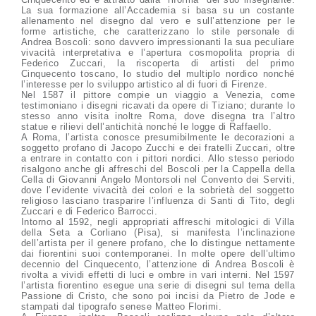
La sua formazione all’Accademia si basa su un costante
allenamento nel disegno dal vero e sull’attenzione per le
forme artistiche, che caratterizzano lo stile personale di
Andrea Boscoli: sono davvero impressionanti la sua peculiare
vivacità interpretativa e l’apertura cosmopolita propria di
Federico Zuccari, la riscoperta di artisti del primo
Cinquecento toscano, lo studio del multiplo nordico nonché
l’interesse per lo sviluppo artistico al di fuori di Firenze.
Nel 1587 il pittore compie un viaggio a Venezia, come
testimoniano i disegni ricavati da opere di Tiziano; durante lo
stesso anno visita inoltre Roma, dove disegna tra l’altro
statue e rilievi dell’antichità nonché le logge di Raffaello.
A Roma, l’artista conosce presumibilmente le decorazioni a
soggetto profano di Jacopo Zucchi e dei fratelli Zuccari, oltre
a entrare in contatto con i pittori nordici. Allo stesso periodo
risalgono anche gli affreschi del Boscoli per la Cappella della
Cella di Giovanni Angelo Montorsoli nel Convento dei Serviti,
dove l’evidente vivacità dei colori e la sobrietà del soggetto
religioso lasciano trasparire l’influenza di Santi di Tito, degli
Zuccari e di Federico Barrocci.
Intorno al 1592, negli appropriati affreschi mitologici di Villa
della Seta a Corliano (Pisa), si manifesta l’inclinazione
dell’artista per il genere profano, che lo distingue nettamente
dai fiorentini suoi contemporanei. In molte opere dell’ultimo
decennio del Cinquecento, l’attenzione di Andrea Boscoli è
rivolta a vividi effetti di luci e ombre in vari interni. Nel 1597
l’artista fiorentino esegue una serie di disegni sul tema della
Passione di Cristo, che sono poi incisi da Pietro de Jode e
stampati dal tipografo senese Matteo Florimi.