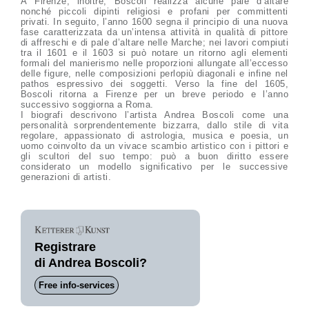
A Firenze, inoltre, Boscoli realizza alcune pale d’altare
nonché piccoli dipinti religiosi e profani per committenti
privati. In seguito, l’anno 1600 segna il principio di una nuova
fase caratterizzata da un’intensa attività in qualità di pittore
di affreschi e di pale d’altare nelle Marche; nei lavori compiuti
tra il 1601 e il 1603 si può notare un ritorno agli elementi
formali del manierismo nelle proporzioni allungate all’eccesso
delle figure, nelle composizioni perlopiù diagonali e infine nel
pathos espressivo dei soggetti. Verso la fine del 1605,
Boscoli ritorna a Firenze per un breve periodo e l’anno
successivo soggiorna a Roma.
I biografi descrivono l’artista Andrea Boscoli come una
personalità sorprendentemente bizzarra, dallo stile di vita
regolare, appassionato di astrologia, musica e poesia, un
uomo coinvolto da un vivace scambio artistico con i pittori e
gli scultori del suo tempo: può a buon diritto essere
considerato un modello significativo per le successive
generazioni di artisti.
Registrare
di Andrea Boscoli?
Free info-services