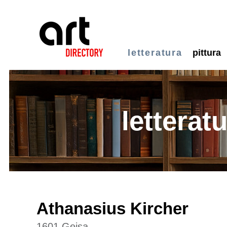
letteratura
pittura
letterat
Athanasius Kircher
1601 Geisa