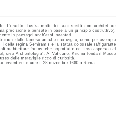
. L’erudito illustra molti dei suoi scritti con architetture
ma precisione e pensate in base a un principio costruttivo),
cente in paesaggi anch’essi inventati.
truzioni delle famose antiche meraviglie, come per esempio
sili della regina Semiramis e la statua colossale raffigurante
ali architetture fantastiche soprattutto nel libro apparso nel
, sive Archontologia". Al Vaticano, Kircher fonda il Museo
useo delle meraviglie ricco di curiosità.
 un inventore, muore il 28 novembre 1680 a Roma.