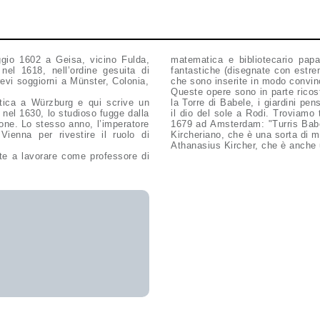
ggio 1602 a Geisa, vicino Fulda,
matematica e bibliotecario papale
 nel 1618, nell’ordine gesuita di
fantastiche (disegnate con estre
revi soggiorni a Münster, Colonia,
che sono inserite in modo convin
Queste opere sono in parte ricos
tica a Würzburg e qui scrive un
la Torre di Babele, i giardini pen
 nel 1630, lo studioso fugge dalla
il dio del sole a Rodi. Troviamo t
none. Lo stesso anno, l’imperatore
1679 ad Amsterdam: "Turris Babel
ienna per rivestire il ruolo di
Kircheriano, che è una sorta di m
Athanasius Kircher, che è anche
te a lavorare come professore di