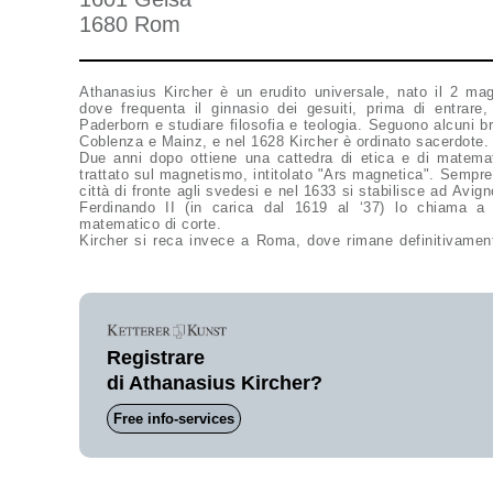
1680 Rom
Athanasius Kircher è un erudito universale, nato il 2 ma
dove frequenta il ginnasio dei gesuiti, prima di entrare,
Paderborn e studiare filosofia e teologia. Seguono alcuni b
Coblenza e Mainz, e nel 1628 Kircher è ordinato sacerdote.
Due anni dopo ottiene una cattedra di etica e di matema
trattato sul magnetismo, intitolato "Ars magnetica". Sempre
città di fronte agli svedesi e nel 1633 si stabilisce ad Avig
Ferdinando II (in carica dal 1619 al ‘37) lo chiama a V
matematico di corte.
Kircher si reca invece a Roma, dove rimane definitivamen
Registrare
di Athanasius Kircher?
Free info-services