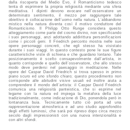
dalla riscoperta del Medio Evo, il Romanticismo tedesco
tenta di esprimere la propria religiosità mediante una sfera
meditativa. I dipinti devono evocare nell´osservatore un
determinato sentimento, il mezzo per raggiungere tale
obiettivo è collocazione dell´uomo nella natura. L´abbandono
mistico nella natura diventa così il motivo conduttore del
Romanticismo. Il Philipp Otto Runge considera questo
atteggiamento come parte del cosmo divino, non specificando
i suoi personaggi, anzi adottando addirittura personificazioni
come i piccoli geni. Il Friedrich perconto mostra nelle sue
opere personaggi concreti, che egli stesso ha visistato
durante i suoi viaggi. In questo contesto pone le sue figure
caratteristiche viste di schiena e che guardano lontano. Tale
posizionamento è scelto consapevolmente dall´artista, in
quanto corrisponde e quello dell´osservatore, che allo stesso
modo deve perdersi nel paesaggio in meditazione. Nelle
opere del Caspar David Friedrich si trova spesso in primo
piano scuro ed uno sfondo chiaro; questo procedimento non
corrisponde alle abitudini visive usuali ed inoltre aiuta a
comprendere il mondo dell´artista: il Caspar David Friedrich
comunica una religiosità panteistica, che si esprime nel
legame con la natura ed impiega la metafora della luce
tradizionalmente, come indicazione di Dio, ponendola però in
lontananza buia. Tecnicamente tutto ciò porta ad una
rappresentazione atmosferica e ad uno studio approfondito
degli effetti luminosi, che sarà poi ripreso dopo circa mezzo
secolo dagli impressionisti con una nuova intenzionalità e
con altri sfondi.