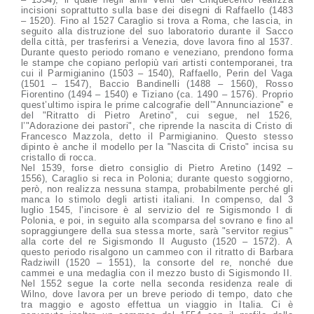
incisioni soprattutto sulla base dei disegni di Raffaello (1483
– 1520). Fino al 1527 Caraglio si trova a Roma, che lascia, in
seguito alla distruzione del suo laboratorio durante il Sacco
della città, per trasferirsi a Venezia, dove lavora fino al 1537.
Durante questo periodo romano e veneziano, prendono forma
le stampe che copiano perlopiù vari artisti contemporanei, tra
cui il Parmigianino (1503 – 1540), Raffaello, Perin del Vaga
(1501 – 1547), Baccio Bandinelli (1488 – 1560), Rosso
Fiorentino (1494 – 1540) e Tiziano (ca. 1490 – 1576). Proprio
quest’ultimo ispira le prime calcografie dell’"Annunciazione" e
del "Ritratto di Pietro Aretino", cui segue, nel 1526,
l’"Adorazione dei pastori", che riprende la nascita di Cristo di
Francesco Mazzola, detto il Parmigianino. Questo stesso
dipinto è anche il modello per la "Nascita di Cristo" incisa su
cristallo di rocca.
Nel 1539, forse dietro consiglio di Pietro Aretino (1492 –
1556), Caraglio si reca in Polonia; durante questo soggiorno,
però, non realizza nessuna stampa, probabilmente perché gli
manca lo stimolo degli artisti italiani. In compenso, dal 3
luglio 1545, l’incisore è al servizio del re Sigismondo I di
Polonia, e poi, in seguito alla scomparsa del sovrano e fino al
sopraggiungere della sua stessa morte, sarà "servitor regius"
alla corte del re Sigismondo II Augusto (1520 – 1572). A
questo periodo risalgono un cammeo con il ritratto di Barbara
Radziwill (1520 – 1551), la consorte del re, nonché due
cammei e una medaglia con il mezzo busto di Sigismondo II.
Nel 1552 segue la corte nella seconda residenza reale di
Wilno, dove lavora per un breve periodo di tempo, dato che
tra maggio e agosto effettua un viaggio in Italia. Ci è