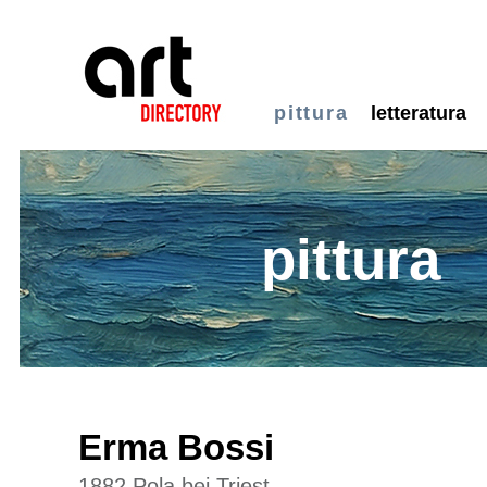
pittura
letteratura
pittura
Erma Bossi
1882 Pola bei Triest