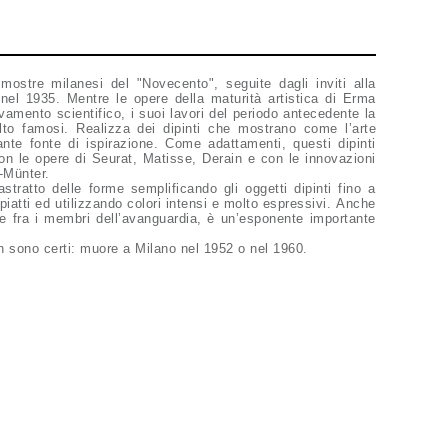
mostre milanesi del "Novecento", seguite dagli inviti alla
nel 1935. Mentre le opere della maturità artistica di Erma
amento scientifico, i suoi lavori del periodo antecedente la
to famosi. Realizza dei dipinti che mostrano come l’arte
nte fonte di ispirazione. Come adattamenti, questi dipinti
on le opere di Seurat, Matisse, Derain e con le innovazioni
y-Münter.
tratto delle forme semplificando gli oggetti dipinti fino a
 piatti ed utilizzando colori intensi e molto espressivi. Anche
re fra i membri dell’avanguardia, è un’esponente importante
on sono certi: muore a Milano nel 1952 o nel 1960.