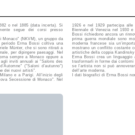
882 o nel 1885 (data incerta). Si
1926 e nel 1929 partecipa alle 
lmente segue dei corsi presso
Biennale di Venezia nel 1930 e 
Bossi richiedono ancora un rinnov
i di Monaco" (NKVM), un gruppo da
prima guerra mondiale sono mol
to periodo Erma Bossi coltiva una
moderna francese sia un’importa
le Münter, che si sono ritirati a
mostrano un conflitto costante c
nale, per dipingere paesaggi. Nel
artistiche della coppia Kandinsk
ritorna sempre a Monaco oppure a
Erma Bossi crea un linguaggio as
agli inviti annuali ai "Salons des
trasformarli in forme dai contorni
 d’Automne" ("Saloni d’autunno")
se l’artista non si può annovera
 dei nuovi artisti".
dell’arte moderna.
lano e a Parigi. All’inizio degli
I dati biografici di Erma Bossi n
"Nuova Secessione di Monaco". Nel