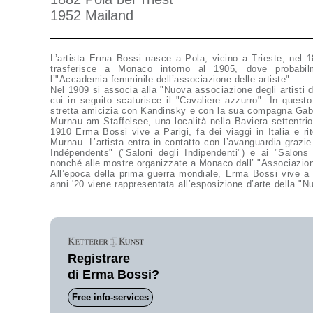
1952 Mailand
L’artista Erma Bossi nasce a Pola, vicino a Trieste, nel 1
trasferisce a Monaco intorno al 1905, dove probabi
l’"Accademia femminile dell’associazione delle artiste".
Nel 1909 si associa alla "Nuova associazione degli artist
cui in seguito scaturisce il "Cavaliere azzurro". In ques
stretta amicizia con Kandinsky e con la sua compagna Gabrie
Murnau am Staffelsee, una località nella Baviera settentrio
1910 Erma Bossi vive a Parigi, fa dei viaggi in Italia e 
Murnau. L’artista entra in contatto con l’avanguardia grazie 
Indépendents" ("Saloni degli Indipendenti") e ai "Salons
nonché alle mostre organizzate a Monaco dall’ "Associazione
All’epoca della prima guerra mondiale, Erma Bossi vive a Mi
anni '20 viene rappresentata all’esposizione d’arte della 
Registrare
di Erma Bossi?
Free info-services