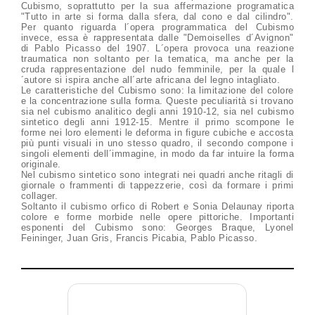
Cubismo, soprattutto per la sua affermazione programatica
"Tutto in arte si forma dalla sfera, dal cono e dal cilindro".
Per quanto riguarda l´opera programmatica del Cubismo
invece, essa è rappresentata dalle "Demoiselles d´Avignon"
di Pablo Picasso del 1907. L´opera provoca una reazione
traumatica non soltanto per la tematica, ma anche per la
cruda rappresentazione del nudo femminile, per la quale l
´autore si ispira anche all´arte africana del legno intagliato.
Le caratteristiche del Cubismo sono: la limitazione del colore
e la concentrazione sulla forma. Queste peculiarità si trovano
sia nel cubismo analitico degli anni 1910-12, sia nel cubismo
sintetico degli anni 1912-15. Mentre il primo scompone le
forme nei loro elementi le deforma in figure cubiche e accosta
più punti visuali in uno stesso quadro, il secondo compone i
singoli elementi dell´immagine, in modo da far intuire la forma
originale.
Nel cubismo sintetico sono integrati nei quadri anche ritagli di
giornale o frammenti di tappezzerie, così da formare i primi
collager.
Soltanto il cubismo orfico di Robert e Sonia Delaunay riporta
colore e forme morbide nelle opere pittoriche. Importanti
esponenti del Cubismo sono: Georges Braque, Lyonel
Feininger, Juan Gris, Francis Picabia, Pablo Picasso.