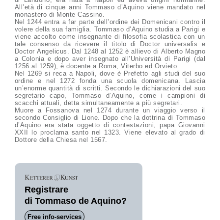
All’età di cinque anni Tommaso d’Aquino viene mandato nel
monastero di Monte Cassino.
Nel 1244 entra a far parte dell’ordine dei Domenicani contro il
volere della sua famiglia. Tommaso d’Aquino studia a Parigi e
viene accolto come insegnante di filosofia scolastica con un
tale consenso da ricevere il titolo di Doctor universalis e
Doctor Angelicus. Dal 1248 al 1252 è allievo di Alberto Magno
a Colonia e dopo aver insegnato all’Università di Parigi (dal
1256 al 1259), è docente a Roma, Viterbo ed Orvieto.
Nel 1269 si reca a Napoli, dove è Prefetto agli studi del suo
ordine e nel 1272 fonda una scuola domenicana. Lascia
un’enorme quantità di scritti. Secondo le dichiarazioni del suo
segretario capo, Tommaso d’Aquino, come i campioni di
scacchi attuali, detta simultaneamente a più segretari.
Muore a Fossanova nel 1274 durante un viaggio verso il
secondo Consiglio di Lione. Dopo che la dottrina di Tommaso
d’Aquino era stata oggetto di contestazioni, papa Giovanni
XXII lo proclama santo nel 1323. Viene elevato al grado di
Dottore della Chiesa nel 1567.
Registrare
di Tommaso de Aquino?
Free info-services